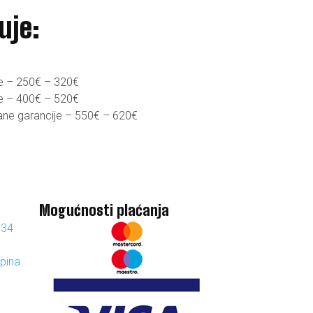
uje:
je – 250€ – 320€
je – 400€ – 520€
sane garancije – 550€ – 620€
Mogućnosti plaćanja
134
apina