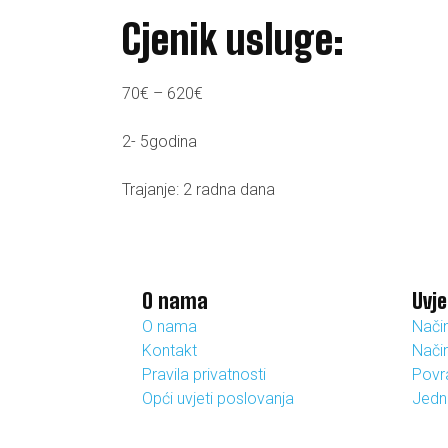
Cjenik usluge:
70€ – 620€
2- 5godina
Trajanje: 2 radna dana
O nama
Uvje
O nama
Nači
Kontakt
Način
Pravila privatnosti
Povr
Opći uvjeti poslovanja
Jedn