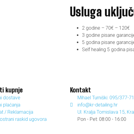
Usluga uključ
2 godine – 70€ – 120€
3 godine pisane garanci
5 godina pisane garanci
Self healing 5 godina pi
ti kupnje
Kontakt
ni dostave
Mihael Turniški: 095/377-7
i plaćanja
info@kr-detailing.hr
at / Reklamacija
Ul. Kralja Tomislava 15, Kr
ostrani raskid ugovora
Pon - Pet: 08:00 - 16:00