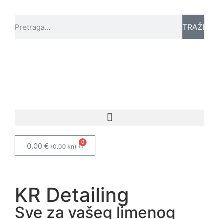
TRAŽI
0
0.00
€
(0.00 kn)
KR Detailing
Sve za vašeg limenog