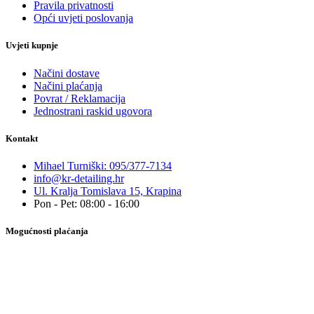
Pravila privatnosti
Opći uvjeti poslovanja
Uvjeti kupnje
Načini dostave
Načini plaćanja
Povrat / Reklamacija
Jednostrani raskid ugovora
Kontakt
Mihael Turniški: 095/377-7134
info@kr-detailing.hr
Ul. Kralja Tomislava 15, Krapina
Pon - Pet: 08:00 - 16:00
Mogućnosti plaćanja