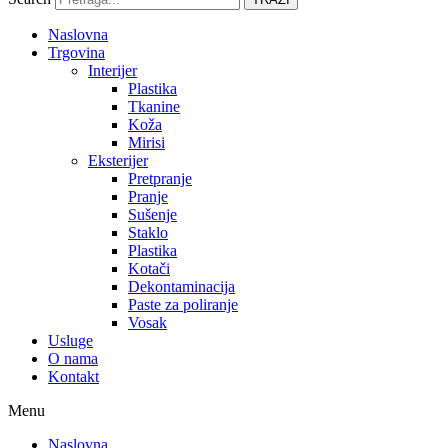
Naslovna
Trgovina
Interijer
Plastika
Tkanine
Koža
Mirisi
Eksterijer
Pretpranje
Pranje
Sušenje
Staklo
Plastika
Kotači
Dekontaminacija
Paste za poliranje
Vosak
Usluge
O nama
Kontakt
Menu
Naslovna