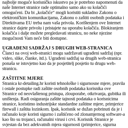
najbolje moguće korisničko iskustvo pa je potrebno napomenuti da
naše Internet stranice rade optimalno samo ako su kolačići
omogućeni. Da bi „kolačiće“ mogli koristiti sukladno Zakonu o
elektroničkim komunikacijama, Zakonu o zaštiti osobnih podataka i
Direktivama EU treba nam vaša privola. Korištenjem ove Internet
stranice dajete privolu i pristajete na uporabu kolačića. Blokiranjem
kolačića i dalje možete pregledavati stranicu, no neke njezine
mogućnosti Vam neće biti dostupne.
UGRAĐENI SADRŽAJ S DRUGIH WEB-STRANICA
Članci na ovoj web-stranici mogu sadržavati ugrađeni sadržaj (npr.
video, slike, članke, itd.). Ugrađeni sadržaj sa drugih web-stranica
ponaša se istovjetno kao da je posjetitelj posjetio tu drugu web-
stranicu.
ZAŠTITNE MJERE
Stranica kr-detailing.hr koristi tehnološke i sigurnosne mjere, pravila
i ostale postupke radi zaštite osobnih podataka korisnika ove
Stranice od neovlaštenog pristupa, zlouporabe, otkrivanja, gubitka ili
uništenja. Radi osiguranja zaštite tajnosti podataka o korisnicima
stranice, koristimo industrijske standardne zaštitne mjere, primjerice
firewall i zaštita lozinkom. Ipak, korisnik se dužan pobrinuti da je i
računalo koje koristi sigurno i zaštićeno od zlonamjernog software-a
kao što su trojanci, računalni virusi i crvi. Korisnik Stranice je
svjestan da bez adekvatnih mjera sigurnosti (primjerice, sigurna