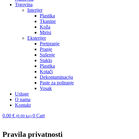
Trgovina
Interijer
Plastika
Tkanine
Koža
Mirisi
Eksterijer
Pretpranje
Pranje
Sušenje
Staklo
Plastika
Kotači
Dekontaminacija
Paste za poliranje
Vosak
Usluge
O nama
Kontakt
0.00
€
0
Cart
(0.00 kn)
Pravila privatnosti