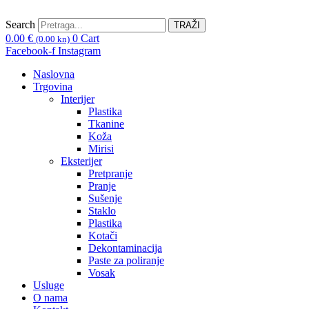
Skip
to
Search
TRAŽI
content
0.00
€
0
Cart
(0.00 kn)
Facebook-f
Instagram
Naslovna
Trgovina
Interijer
Plastika
Tkanine
Koža
Mirisi
Eksterijer
Pretpranje
Pranje
Sušenje
Staklo
Plastika
Kotači
Dekontaminacija
Paste za poliranje
Vosak
Usluge
O nama