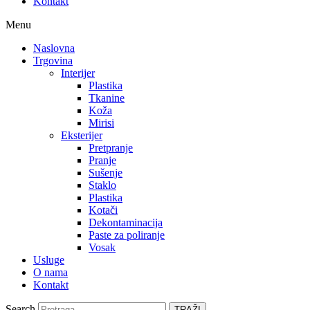
Kontakt
Menu
Naslovna
Trgovina
Interijer
Plastika
Tkanine
Koža
Mirisi
Eksterijer
Pretpranje
Pranje
Sušenje
Staklo
Plastika
Kotači
Dekontaminacija
Paste za poliranje
Vosak
Usluge
O nama
Kontakt
Search
TRAŽI