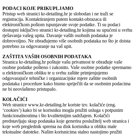
PODACI KOJE PRIKUPLJAMO
Pristup web stranici kr-detailing.hr je slobodan i ne traži se
registracija. Kontaktiranjem putem kontakt-obrazaca ili
elektroničkom poštom ispunjavate svoje podatke. Ti su podaci
dostupni isključivo stranici kr-detailing.hr kojima su upućeni u svrhu
rješavanja vašeg upita. Davanje vaših osobnih podataka je
dobrovoljno. Ne obrađujemo više osobnih podataka no što je doista
potrebno za odgovaranje na vaš upit.
ZAŠTITA VAŠIH OSOBNIH PODATAKA
Stranica kr-detailing.hr poštuje vašu privatnost te obrađuje vaše
osobne podatke pošteno i zakonito. Vaše osobne podatke spremamo
u elektroničkom obliku te u svrhu zaštite primjenjujemo
odgovarajuće tehničke i organizacijske mjere zaštite osobnih
podataka i procedure kako bismo spriječili da se osobnim podacima
ne bi neovlašteno pristupalo.
KOLAČIĆI
Web stranice www.kr-detailing.hr koriste tzv. kolačiće (eng.
‘cookies’) kako bi se korisniku mogla pružiti usluga s potpunim
funkcionalnostima i što kvalitetnijim sadržajem. Kolačići
predstavljaju skup podataka koje generira poslužitelj web stranica i
koje web preglednik sprema na disk korisnika u obliku male
tekstualne datoteke. Našim korisnicima stalno nastojimo pružiti