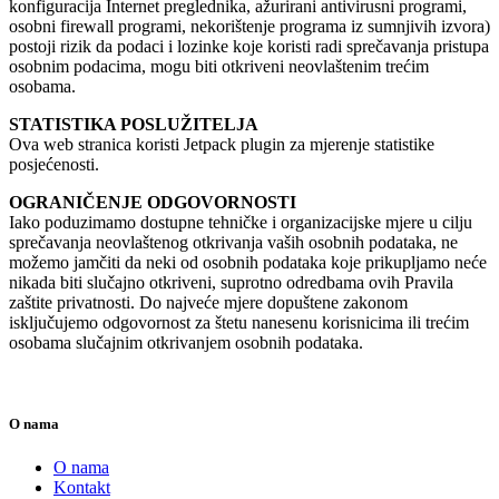
konfiguracija Internet preglednika, ažurirani antivirusni programi,
osobni firewall programi, nekorištenje programa iz sumnjivih izvora)
postoji rizik da podaci i lozinke koje koristi radi sprečavanja pristupa
osobnim podacima, mogu biti otkriveni neovlaštenim trećim
osobama.
STATISTIKA POSLUŽITELJA
Ova web stranica koristi Jetpack plugin za mjerenje statistike
posjećenosti.
OGRANIČENJE ODGOVORNOSTI
Iako poduzimamo dostupne tehničke i organizacijske mjere u cilju
sprečavanja neovlaštenog otkrivanja vaših osobnih podataka, ne
možemo jamčiti da neki od osobnih podataka koje prikupljamo neće
nikada biti slučajno otkriveni, suprotno odredbama ovih Pravila
zaštite privatnosti. Do najveće mjere dopuštene zakonom
isključujemo odgovornost za štetu nanesenu korisnicima ili trećim
osobama slučajnim otkrivanjem osobnih podataka.
O nama
O nama
Kontakt