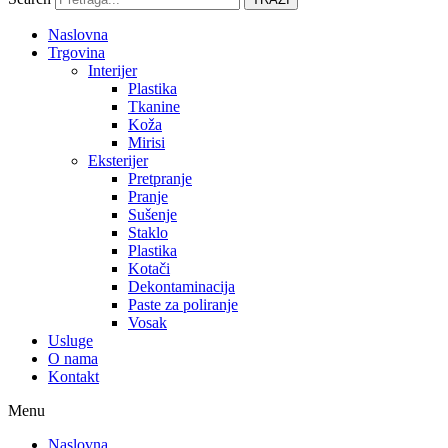
Naslovna
Trgovina
Interijer
Plastika
Tkanine
Koža
Mirisi
Eksterijer
Pretpranje
Pranje
Sušenje
Staklo
Plastika
Kotači
Dekontaminacija
Paste za poliranje
Vosak
Usluge
O nama
Kontakt
Menu
Naslovna