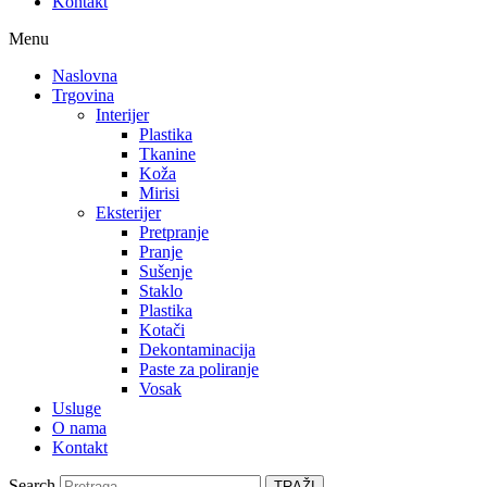
Kontakt
Menu
Naslovna
Trgovina
Interijer
Plastika
Tkanine
Koža
Mirisi
Eksterijer
Pretpranje
Pranje
Sušenje
Staklo
Plastika
Kotači
Dekontaminacija
Paste za poliranje
Vosak
Usluge
O nama
Kontakt
Search
TRAŽI