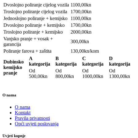
Dvoslojno poliranje cijelog vozila
1100,00kn
Troslojno poliranje cijelog vozila
1700,00kn
Jednoslojno poliranje + kemijsko
1100,00kn
Dvoslojno poliranje + kemijsko
1700,00kn
Troslojno poliranje + kemijsko
2000,00kn
Vanjsko pranje + vosak +
300,00kn
garancija
Poliranje farova + zaštita
130,00kn/kom
A
B
C
D
Dubinsko
kategorija
kategorija
kategorija
kategorija
kemijsko
Od
Od
Od
Od
pranje
500,00kn
800,00kn
1000,00kn
1300,00kn
O nama
O nama
Kontakt
Pravila privatnosti
Opći uvjeti poslovanja
Uvjeti kupnje