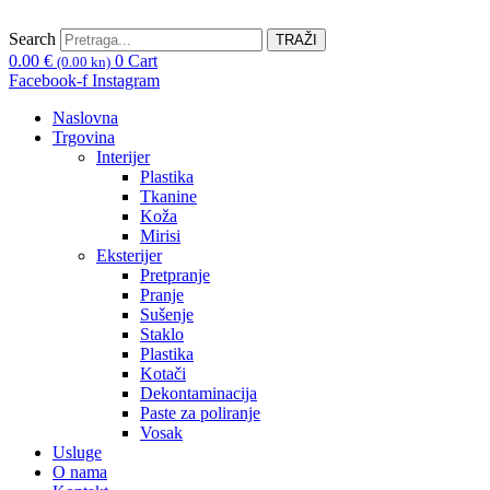
Skip
to
Search
TRAŽI
content
0.00
€
0
Cart
(0.00 kn)
Facebook-f
Instagram
Naslovna
Trgovina
Interijer
Plastika
Tkanine
Koža
Mirisi
Eksterijer
Pretpranje
Pranje
Sušenje
Staklo
Plastika
Kotači
Dekontaminacija
Paste za poliranje
Vosak
Usluge
O nama