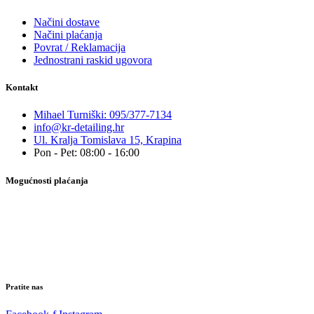
Načini dostave
Načini plaćanja
Povrat / Reklamacija
Jednostrani raskid ugovora
Kontakt
Mihael Turniški: 095/377-7134
info@kr-detailing.hr
Ul. Kralja Tomislava 15, Krapina
Pon - Pet: 08:00 - 16:00
Mogućnosti plaćanja
Pratite nas