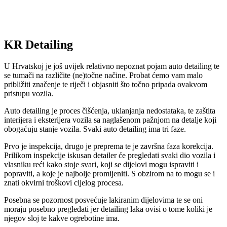
KR Detailing
U Hrvatskoj je još uvijek relativno nepoznat pojam auto detailing te
se tumači na različite (ne)točne načine. Probat ćemo vam malo
približiti značenje te riječi i objasniti što točno pripada ovakvom
pristupu vozila.
Auto detailing je proces čišćenja, uklanjanja nedostataka, te zaštita
interijera i eksterijera vozila sa naglašenom pažnjom na detalje koji
obogaćuju stanje vozila. Svaki auto detailing ima tri faze.
Prvo je inspekcija, drugo je preprema te je završna faza korekcija.
Prilikom inspekcije iskusan detailer će pregledati svaki dio vozila i
vlasniku reći kako stoje svari, koji se dijelovi mogu ispraviti i
popraviti, a koje je najbolje promijeniti. S obzirom na to mogu se i
znati okvirni troškovi cijelog procesa.
Posebna se pozornost posvećuje lakiranim dijelovima te se oni
moraju posebno pregledati jer detailing laka ovisi o tome koliki je
njegov sloj te kakve ogrebotine ima.