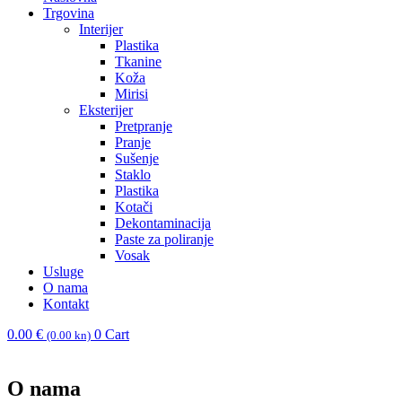
Trgovina
Interijer
Plastika
Tkanine
Koža
Mirisi
Eksterijer
Pretpranje
Pranje
Sušenje
Staklo
Plastika
Kotači
Dekontaminacija
Paste za poliranje
Vosak
Usluge
O nama
Kontakt
0.00
€
0
Cart
(0.00 kn)
O nama