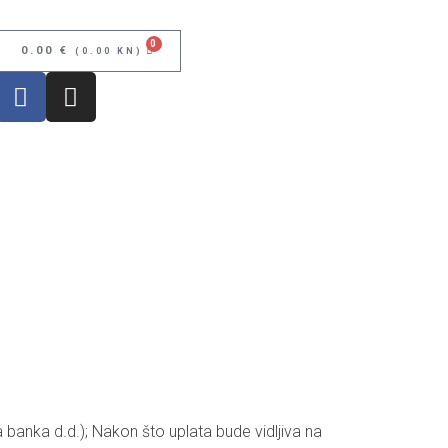
0
0.00
€
(0.00 KN)
ka d.d.); Nakon što uplata bude vidljiva na