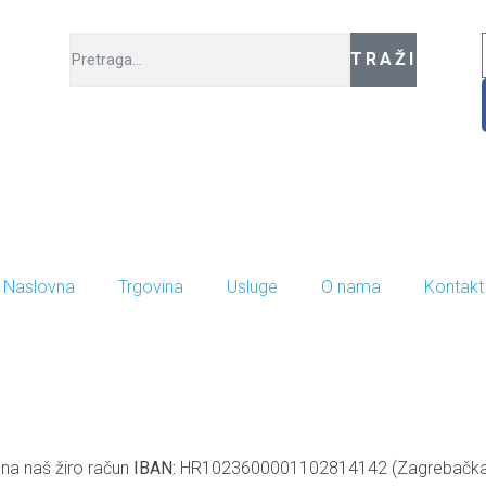
TRAŽI
Naslovna
Trgovina
Usluge
O nama
Kontakt
 na naš žiro račun
IBAN:
HR1023600001102814142 (Zagrebačka ban