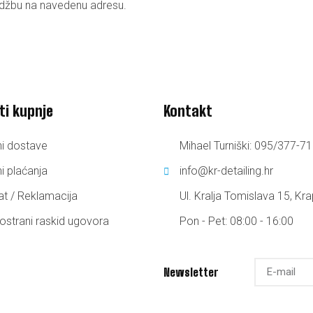
džbu na navedenu adresu.
ti kupnje
Kontakt
ni dostave
Mihael Turniški: 095/377-7
i plaćanja
info@kr-detailing.hr
at / Reklamacija
Ul. Kralja Tomislava 15, Kra
ostrani raskid ugovora
Pon - Pet: 08:00 - 16:00
Newsletter